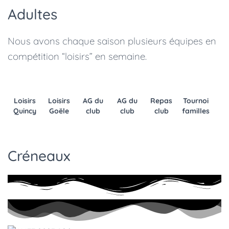
Adultes
Nous avons chaque saison plusieurs équipes en
compétition “loisirs” en semaine.
Loisirs
Loisirs
AG du
AG du
Repas
Tournoi
Quincy
Goële
club
club
club
familles
Créneaux