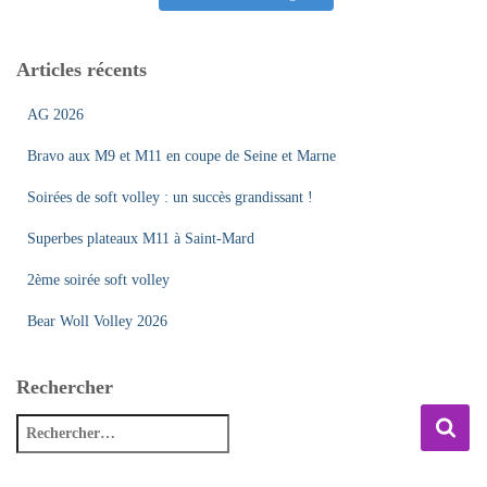
Articles récents
AG 2026
Bravo aux M9 et M11 en coupe de Seine et Marne
Soirées de soft volley : un succès grandissant !
Superbes plateaux M11 à Saint-Mard
2ème soirée soft volley
Bear Woll Volley 2026
Rechercher
R
e
c