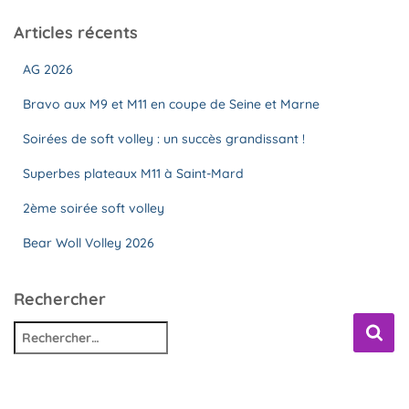
Articles récents
AG 2026
Bravo aux M9 et M11 en coupe de Seine et Marne
Soirées de soft volley : un succès grandissant !
Superbes plateaux M11 à Saint-Mard
2ème soirée soft volley
Bear Woll Volley 2026
Rechercher
R
e
c
h