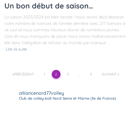
Un bon début de saison…
La saison 2023/2024 est bien lancée ! Nous avons déjà dépassé
notre nombre de licences de l’année dernière avec 217 licences à
ce jour et nous sommes heureux d’avoir de nombreux jeunes.
Cela dit nous manquons de place. Nous avons malheureusement
été dans l’obligation de refuser du monde par manque
Lire la suite
Pagination
PRÉCÉDENT
1
2
3
…
5
SUIVANT
des
alliancenord77volley
Club de volley-ball
Nord Seine et Marne (Ile de France)
publications