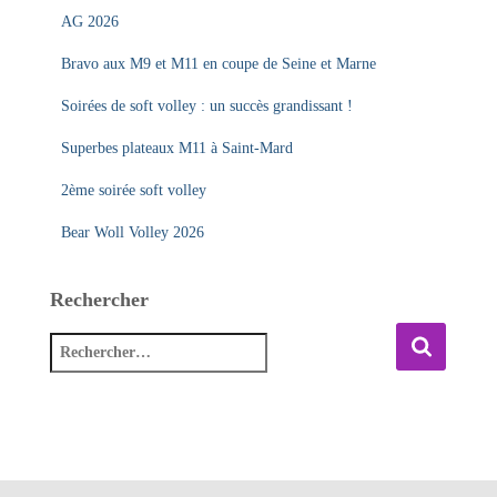
AG 2026
Bravo aux M9 et M11 en coupe de Seine et Marne
Soirées de soft volley : un succès grandissant !
Superbes plateaux M11 à Saint-Mard
2ème soirée soft volley
Bear Woll Volley 2026
Rechercher
R
e
c
h
e
r
c