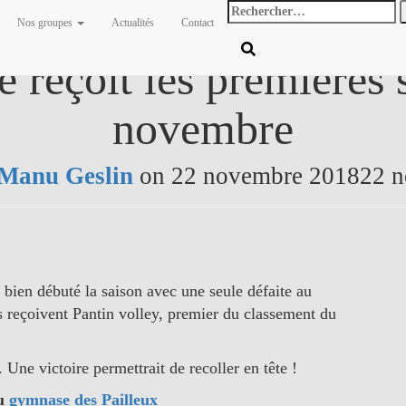
Rechercher
Nos groupes
Actualités
Contact
:
e reçoit les premières
novembre
Manu Geslin
on
22 novembre 2018
22 
s bien débuté la saison avec une seule défaite au
s reçoivent Pantin volley, premier du classement du
 Une victoire permettrait de recoller en tête !
au
gymnase des Pailleux