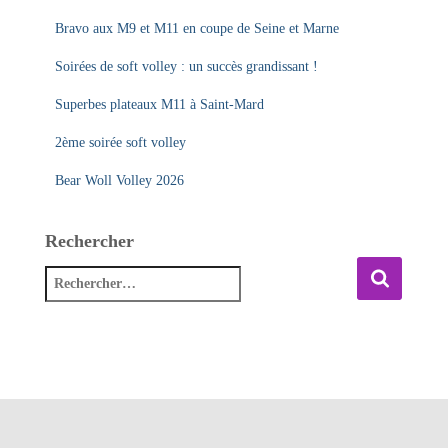
Bravo aux M9 et M11 en coupe de Seine et Marne
Soirées de soft volley : un succès grandissant !
Superbes plateaux M11 à Saint-Mard
2ème soirée soft volley
Bear Woll Volley 2026
Rechercher
R
e
c
h
e
r
c
h