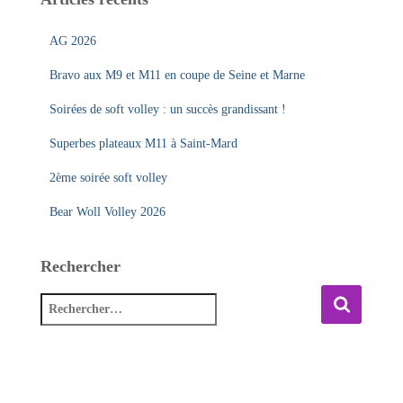
AG 2026
Bravo aux M9 et M11 en coupe de Seine et Marne
Soirées de soft volley : un succès grandissant !
Superbes plateaux M11 à Saint-Mard
2ème soirée soft volley
Bear Woll Volley 2026
Rechercher
R
e
c
h
e
r